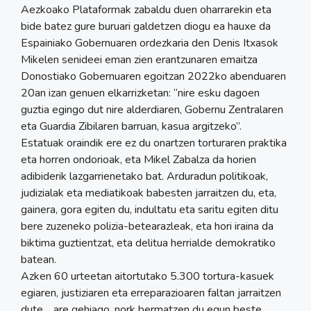
Aezkoako Plataformak zabaldu duen oharrarekin eta
bide batez gure buruari galdetzen diogu ea hauxe da
Espainiako Gobernuaren ordezkaria den Denis Itxasok
Mikelen senideei eman zien erantzunaren emaitza
Donostiako Gobernuaren egoitzan 2022ko abenduaren
20an izan genuen elkarrizketan: “nire esku dagoen
guztia egingo dut nire alderdiaren, Gobernu Zentralaren
eta Guardia Zibilaren barruan, kasua argitzeko”.
Estatuak oraindik ere ez du onartzen torturaren praktika
eta horren ondorioak, eta Mikel Zabalza da horien
adibiderik lazgarrienetako bat. Arduradun politikoak,
judizialak eta mediatikoak babesten jarraitzen du, eta,
gainera, gora egiten du, indultatu eta saritu egiten ditu
bere zuzeneko polizia-betearazleak, eta hori iraina da
biktima guztientzat, eta delitua herrialde demokratiko
batean.
Azken 60 urteetan aitortutako 5.300 tortura-kasuek
egiaren, justiziaren eta erreparazioaren faltan jarraitzen
dute… are gehiago, nork bermatzen du egun beste