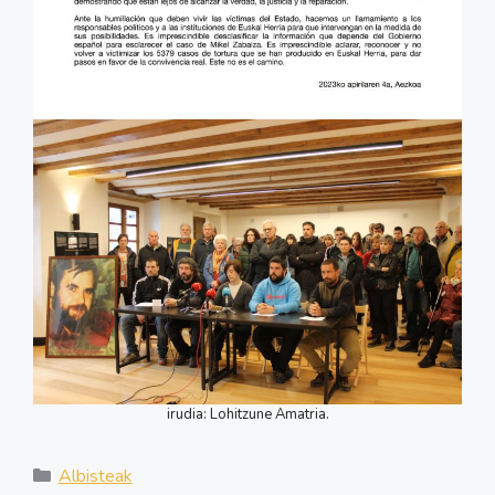
irudia: Lohitzune Amatria.
Kategoriak
Albisteak