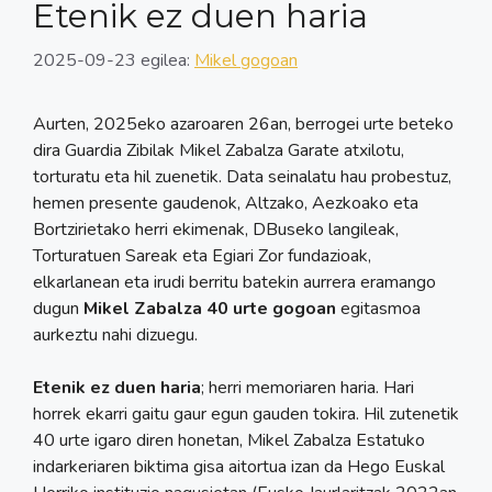
Etenik ez duen haria
2025-09-23
egilea:
Mikel gogoan
Aurten, 2025eko azaroaren 26an, berrogei urte beteko
dira Guardia Zibilak Mikel Zabalza Garate atxilotu,
torturatu eta hil zuenetik. Data seinalatu hau probestuz,
hemen presente gaudenok, Altzako, Aezkoako eta
Bortzirietako herri ekimenak, DBuseko langileak,
Torturatuen Sareak eta Egiari Zor fundazioak,
elkarlanean eta irudi berritu batekin aurrera eramango
dugun
Mikel Zabalza 40 urte gogoan
egitasmoa
aurkeztu nahi dizuegu.
Etenik ez duen haria
; herri memoriaren haria. Hari
horrek ekarri gaitu gaur egun gauden tokira. Hil zutenetik
40 urte igaro diren honetan, Mikel Zabalza Estatuko
indarkeriaren biktima gisa aitortua izan da Hego Euskal