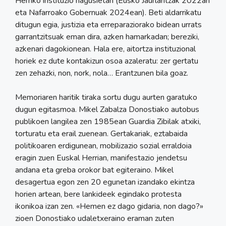
Herriko instituzio nagusietan (Eusko Jaurlaritzak 2022an
eta Nafarroako Gobernuak 2024ean). Beti aldarrikatu
ditugun egia, justizia eta erreparaziorako bidean urrats
garrantzitsuak eman dira, azken hamarkadan; bereziki,
azkenari dagokionean. Hala ere, aitortza instituzional
horiek ez dute kontakizun osoa azaleratu: zer gertatu
zen zehazki, non, nork, nola… Erantzunen bila goaz.
Memoriaren haritik tiraka sortu dugu aurten garatuko
dugun egitasmoa. Mikel Zabalza Donostiako autobus
publikoen langilea zen 1985ean Guardia Zibilak atxiki,
torturatu eta erail zuenean. Gertakariak, eztabaida
politikoaren erdigunean, mobilizazio sozial erraldoia
eragin zuen Euskal Herrian, manifestazio jendetsu
andana eta greba orokor bat egiteraino. Mikel
desagertua egon zen 20 egunetan izandako ekintza
horien artean, bere lankideek egindako protesta
ikonikoa izan zen. «Hemen ez dago gidaria, non dago?»
zioen Donostiako udaletxeraino eraman zuten