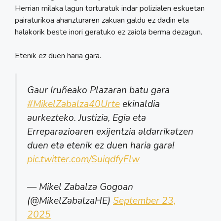
Herrian milaka lagun torturatuk indar polizialen eskuetan
pairaturikoa ahanzturaren zakuan galdu ez dadin eta
halakorik beste inori geratuko ez zaiola berma dezagun.
Etenik ez duen haria gara.
Gaur Iruñeako Plazaran batu gara
#MikelZabalza40Urte
ekinaldia
aurkezteko. Justizia, Egia eta
Erreparazioaren exijentzia aldarrikatzen
duen eta etenik ez duen haria gara!
pic.twitter.com/SuiqdfyFlw
— Mikel Zabalza Gogoan
(@MikelZabalzaHE)
September 23,
2025