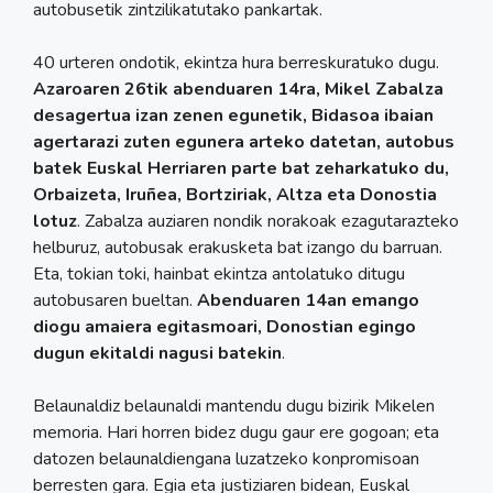
autobusetik zintzilikatutako pankartak.
40 urteren ondotik, ekintza hura berreskuratuko dugu.
Azaroaren 26tik abenduaren 14ra, Mikel Zabalza
desagertua izan zenen egunetik, Bidasoa ibaian
agertarazi zuten egunera arteko datetan, autobus
batek Euskal Herriaren parte bat zeharkatuko du,
Orbaizeta, Iruñea, Bortziriak, Altza eta Donostia
lotuz
. Zabalza auziaren nondik norakoak ezagutarazteko
helburuz, autobusak erakusketa bat izango du barruan.
Eta, tokian toki, hainbat ekintza antolatuko ditugu
autobusaren bueltan.
Abenduaren 14an emango
diogu amaiera egitasmoari, Donostian egingo
dugun ekitaldi nagusi batekin
.
Belaunaldiz belaunaldi mantendu dugu bizirik Mikelen
memoria. Hari horren bidez dugu gaur ere gogoan; eta
datozen belaunaldiengana luzatzeko konpromisoan
berresten gara. Egia eta justiziaren bidean, Euskal